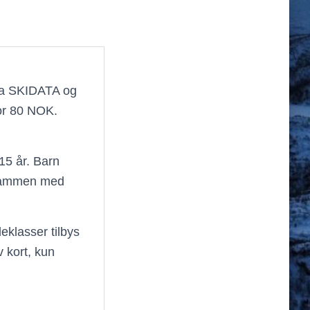
fra SKIDATA og
for 80 NOK.
15 år. Barn
 sammen med
klasser tilbys
 kort, kun