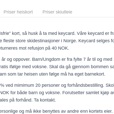
Priser heiskort
Priser skiutleie
sfrie” kort, så husk å ta med keycard. Våre keycard er 
 fleste store skidestinasjoner i Norge. Keycard selges 
returneres mot refusjon på 40 NOK.
 år og oppover. Barn/Ungdom er fra fylte 7 år til og med 
 gratis ifølge med voksne. Skal da gå gjennom bommen
arn som tar heisen uten følge må ha eget barnekort.
% ved mimimum 20 personer og forhåndsbestilling. Skole
 NOK for både barn og voksne. Forutsetter samlet kjøp av
ales på forhånd. Ta kontakt.
rsonlige og må ikke benyttes av andre enn kortets eier.