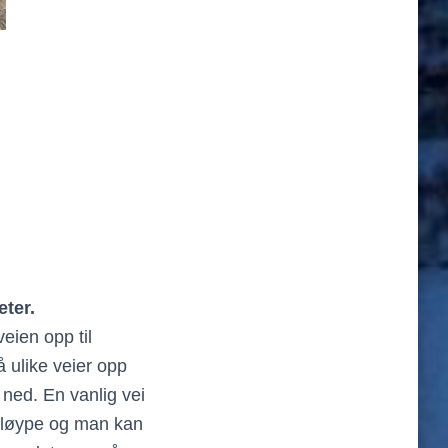
eter.
eien opp til
å ulike veier opp
ned. En vanlig vei
nsløype og man kan