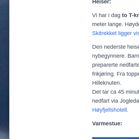
Heiser:
Vi har i dag
to T-k
meter lange. Høyde
Skitrekket ligger vi
Den nederste heise
nybegynnere. Barne
preparerte nedfart
frikjøring. Fra top
Hilleknuten.
Det tar ca 45 minut
nedfart via Jogledal
Høyfjellshotell.
Varmestue: