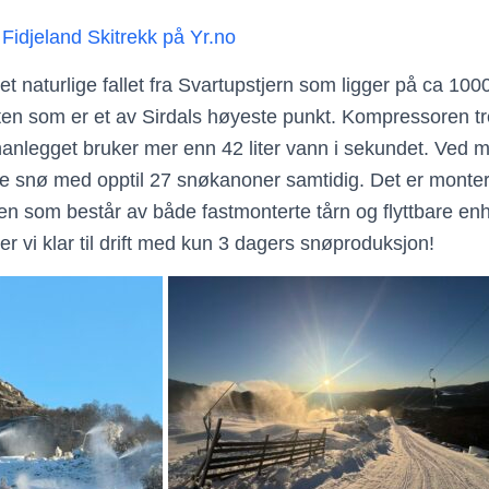
 Fidjeland Skitrekk på Yr.no
et naturlige fallet fra Svartupstjern som ligger på ca 10
uten som er et av Sirdals høyeste punkt. Kompressoren tre
nlegget bruker mer enn 42 liter vann i sekundet. Ved m
 snø med opptil 27 snøkanoner samtidig. Det er monter
n som består av både fastmonterte tårn og flyttbare enh
r vi klar til drift med kun 3 dagers snøproduksjon!