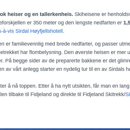
rok heiser og en tallerkenheis.
Skiheisene er henholds
forskjellen er 350 meter og den lengste nedfarten er
1,
s-à-vis Sirdal Høyfjellshotell.
n er familievennlig med brede nedfarter, og passer utme
trekket har flombelysning. Den øverste heisen er mer 
er. På begge sider av de preparerte bakkene er det glimr
pen av vårt anlegg starter en nydelig tur til en av Sirdals 
ter å nå toppen. Etter å ha nytt utsikten, får man en lan
en tilbake til Fidjeland og direkte til Fidjeland Skitrekk/
Si