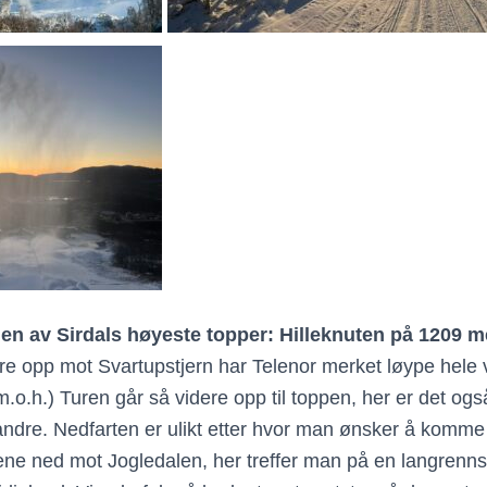
l en av Sirdals høyeste topper: Hilleknuten på 1209 m
ere opp mot Svartupstjern har Telenor merket løype hele v
.o.h.) Turen går så videre opp til toppen, her er det ogs
ndre. Nedfarten er ulikt etter hvor man ønsker å komme 
lene ned mot Jogledalen, her treffer man på en langren