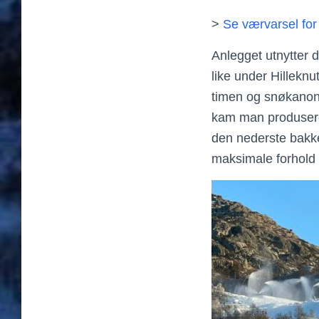
>
Se værvarsel for
Anlegget utnytter d
like under Hillekn
timen og snøkanona
kam man produsere
den nederste bakke
maksimale forhold e