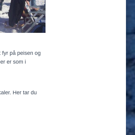
t fyr på peisen og
der er som i
kaler. Her tar du