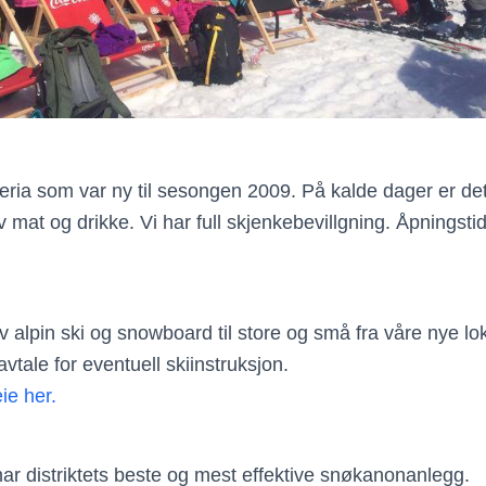
eteria som var ny til sesongen 2009. På kalde dager er de
v mat og drikke. Vi har full skjenkebevillgning. Åpningsti
 av alpin ski og snowboard til store og små fra våre nye lo
avtale for eventuell skiinstruksjon.
eie her.
har distriktets beste og mest effektive snøkanonanlegg.