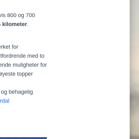
vis 800 og 700
5 kilometer
.
rket for
utfordrende med to
ende muligheter for
høyeste topper
g og behagelig
rdal